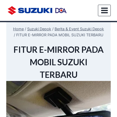
Home
/
Suzuki Depok
/
Berita & Event Suzuki Depok
/
FITUR E-MIRROR PADA MOBIL SUZUKI TERBARU
BENGKEL
FITUR E-MIRROR PADA
&
SPAREPART
MOBIL SUZUKI
|
BENGKEL
&
TERBARU
SPAREPART
SUZUKI
DEPOK
|
BERITA
&
EVENT
|
BERITA