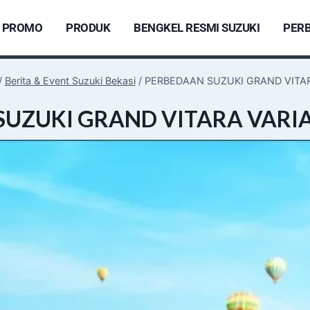
PROMO
PRODUK
BENGKEL RESMI SUZUKI
PERB
/
Berita & Event Suzuki Bekasi
/
PERBEDAAN SUZUKI GRAND VITAR
BERITA
SUZUKI GRAND VITARA VARIA
&
EVENT
|
BERITA
&
EVENT
SUZUKI
BEKASI
|
SUZUKI
BEKASI