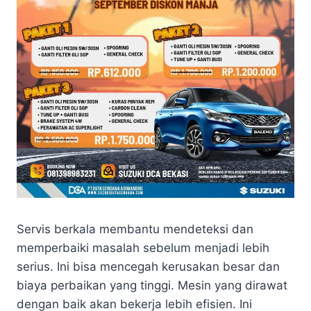
BERITA
&
EVENT
SUZUKI
BOGOR
|
PROMO
TERBARU
|
PROMO
TERBARU
SUZUKI
BOGOR
|
SUZUKI
BOGOR
Servis berkala membantu mendeteksi dan
memperbaiki masalah sebelum menjadi lebih
serius. Ini bisa mencegah kerusakan besar dan
biaya perbaikan yang tinggi. Mesin yang dirawat
dengan baik akan bekerja lebih efisien. Ini