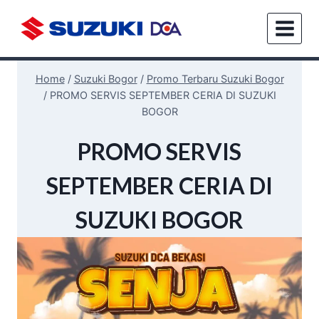
Home
/
Suzuki Bogor
/
Promo Terbaru Suzuki Bogor
/
PROMO SERVIS SEPTEMBER CERIA DI SUZUKI
BOGOR
BENGKEL
PROMO SERVIS
&
SPAREPART
SEPTEMBER CERIA DI
|
BENGKEL
&
SUZUKI BOGOR
SPAREPART
SUZUKI
BOGOR
|
BERITA
&
EVENT
|