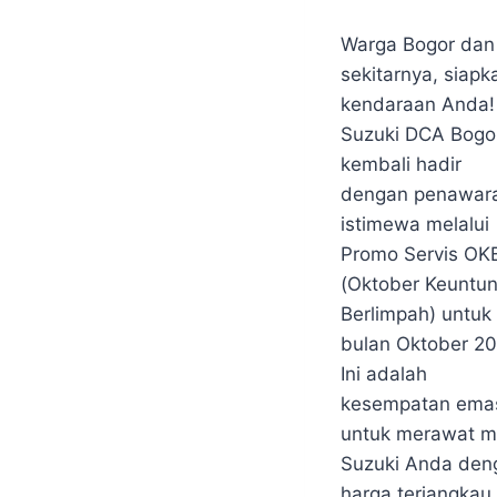
&
By
09/10/25
EVENT
Warga Bogor dan
webmaster
|
BERITA
sekitarnya, siapk
&
kendaraan Anda!
EVENT
Suzuki DCA Bogo
SUZUKI
BOGOR
kembali hadir
|
dengan penawar
PROMO
TERBARU
istimewa melalui
|
Promo Servis OK
PROMO
TERBARU
(Oktober Keuntu
SUZUKI
Berlimpah) untuk
BOGOR
bulan Oktober 20
|
SUZUKI
Ini adalah
BOGOR
kesempatan ema
untuk merawat m
Suzuki Anda den
harga terjangkau