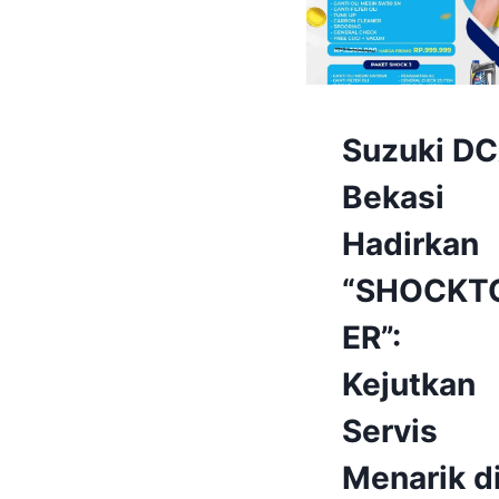
BENGKEL
Suzuki D
&
SPAREPART
Bekasi
|
BENGKEL
Hadirkan
&
SPAREPART
“SHOCKT
SUZUKI
BEKASI
ER”:
|
BERITA
&
Kejutkan
EVENT
|
Servis
BERITA
&
Menarik d
EVENT
SUZUKI