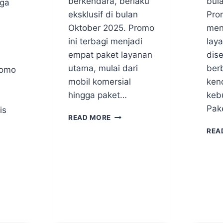
berkendara, berlaku
bul
rga
eksklusif di bulan
Prom
Oktober 2025. Promo
men
ini terbagi menjadi
lay
empat paket layanan
dis
utama, mulai dari
berb
romo
mobil komersial
ken
hingga paket…
keb
Pak
is
READ MORE
REA