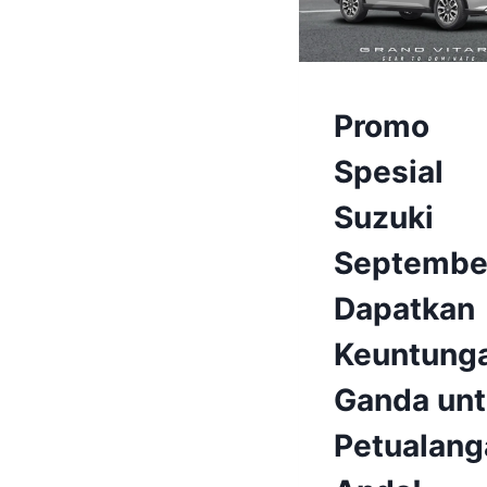
BERITA
Promo
&
EVENT
Spesial
|
BERITA
Suzuki
&
EVENT
Septembe
SUZUKI
BEKASI
Dapatkan
|
PROMO
TERBARU
Keuntung
|
PROMO
Ganda un
TERBARU
SUZUKI
Petualang
BEKASI
|
SUZUKI