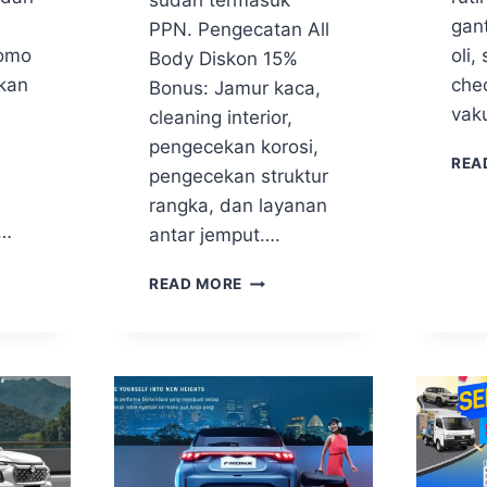
sudah termasuk
gant
PPN. Pengecatan All
romo
oli,
Body Diskon 15%
kan
che
Bonus: Jamur kaca,
vak
cleaning interior,
pengecekan korosi,
REA
pengecekan struktur
rangka, dan layanan
l…
antar jemput….
READ MORE