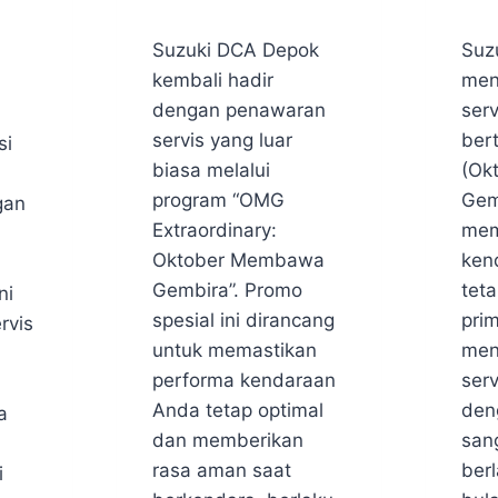
DEPOK
CIA
By
09/10/25
By
09/1
|
|
Suzuki DCA Depok
Suz
webmaster
webm
PROMO
PRO
kembali hadir
men
TERBARU
TER
|
|
dengan penawaran
serv
PROMO
PRO
servis yang luar
ber
si
TERBARU
TER
SUZUKI
SUZU
biasa melalui
(Ok
DEPOK
CIA
program “OMG
Gem
gan
|
|
Extraordinary:
mem
SUZUKI
SUZU
DEPOK
CIA
Oktober Membawa
ken
Gembira”. Promo
tet
ni
spesial ini dirancang
prim
rvis
untuk memastikan
men
performa kendaraan
serv
Anda tetap optimal
den
a
dan memberikan
san
rasa aman saat
ber
i