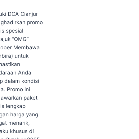
NJUR
0/25
uki DCA Cianjur
aster
MO
ghadirkan promo
BARU
is spesial
MO
tajuk “OMG”
BARU
KI
tober Membawa
NJUR
bira) untuk
astikan
KI
NJUR
daraan Anda
ap dalam kondisi
a. Promo ini
awarkan paket
is lengkap
gan harga yang
gat menarik,
laku khusus di