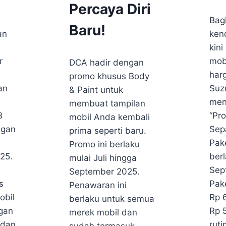
&
&
Percaya Diri
By
13/0
EVENT
EVE
Bagi
webm
|
|
Baru!
BERITA
BERI
an
ken
&
&
kin
EVENT
EVE
By
13/09/25
r
mob
SUZUKI
SUZU
DCA hadir dengan
webmaster
BEKASI
BEKA
har
promo khusus Body
|
|
an
Suz
& Paint untuk
PROMO
PRO
TERBARU
TER
men
membuat tampilan
|
|
B
“Pr
mobil Anda kembali
PROMO
PRO
TERBARU
TER
ngan
Sep
prima seperti baru.
SUZUKI
SUZU
Pak
Promo ini berlaku
BEKASI
BEKA
25.
ber
|
|
mulai Juli hingga
SUZUKI
SUZU
Sep
September 2025.
BEKASI
BEKA
s
Pak
Penawaran ini
obil
Rp 
berlaku untuk semua
gan
Rp 
merek mobil dan
 dan
rut