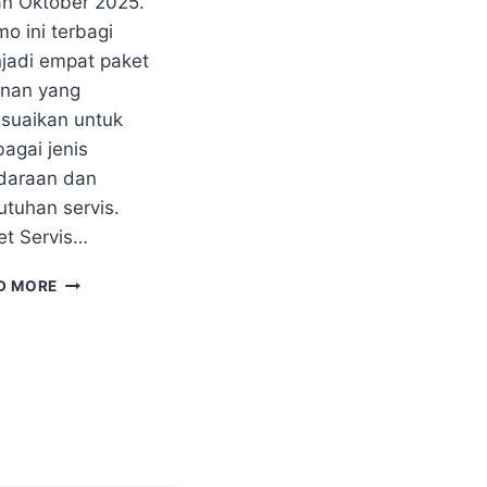
an Oktober 2025.
o ini terbagi
jadi empat paket
anan yang
esuaikan untuk
agai jenis
daraan dan
utuhan servis.
et Servis…
D MORE