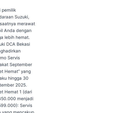
9/25
NT
 pemilik
aster
TA
daraan Suzuki,
i saatnya merawat
NT
il Anda dengan
KI
SI
ga lebih hemat.
uki DCA Bekasi
MO
BARU
ghadirkan
omo Servis
MO
BARU
akat September
KI
et Hemat” yang
SI
laku hingga 30
KI
tember 2025.
SI
et Hemat 1 (dari
650.000 menjadi
599.000): Servis
in yang mencakup