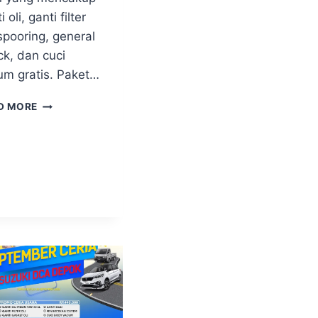
i oli, ganti filter
 spooring, general
ck, dan cuci
um gratis. Paket…
D MORE