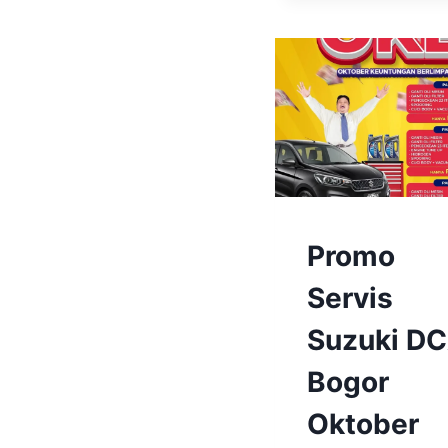
BENGKEL
Promo
&
SPAREPART
Servis
|
BENGKEL
Suzuki D
&
SPAREPART
Bogor
SUZUKI
BOGOR
Oktober
|
BERITA