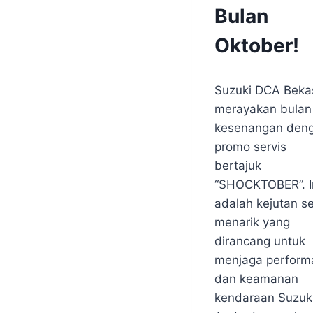
Bulan
BEKASI
|
PROMO
Oktober!
TERBARU
|
By
09/10/25
PROMO
Suzuki DCA Beka
webmaster
TERBARU
SUZUKI
merayakan bulan
BEKASI
kesenangan den
|
SUZUKI
promo servis
BEKASI
bertajuk
“SHOCKTOBER”. I
adalah kejutan se
menarik yang
dirancang untuk
menjaga perform
dan keamanan
kendaraan Suzuk