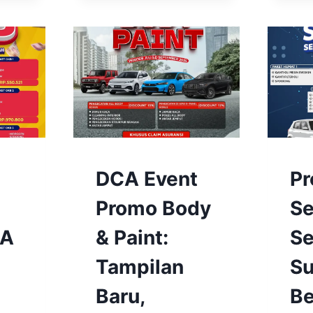
BENGKEL
BEN
DCA Event
P
&
&
SPAREPART
SPA
Promo Body
Se
|
|
BENGKEL
BEN
CA
& Paint:
Se
&
&
SPAREPART
SPA
Tampilan
Su
SUZUKI
SUZU
BEKASI
BEKA
Baru,
Be
|
|
BERITA
BERI