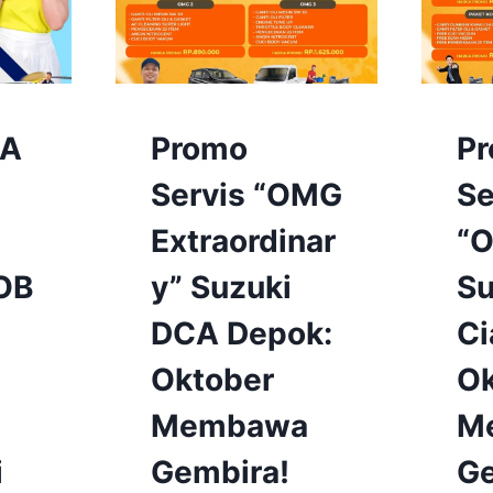
BENGKEL
BEN
CA
Promo
P
&
&
SPAREPART
SPA
Servis “OMG
Se
|
|
BENGKEL
BEN
Extraordinar
“
&
&
SPAREPART
SPA
OB
y” Suzuki
Su
SUZUKI
SUZU
DEPOK
CIA
DCA Depok:
Ci
|
|
BERITA
BERI
&
&
Oktober
Ok
EVENT
EVE
|
|
Membawa
M
BERITA
BERI
&
&
i
Gembira!
Ge
EVENT
EVE
SUZUKI
SUZU