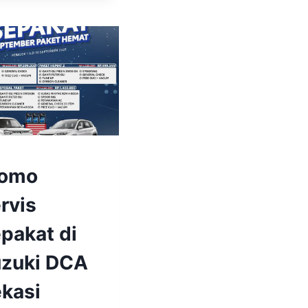
GKEL
romo
REPART
rvis
GKEL
pakat di
REPART
zuki DCA
KI
SI
kasi
TA